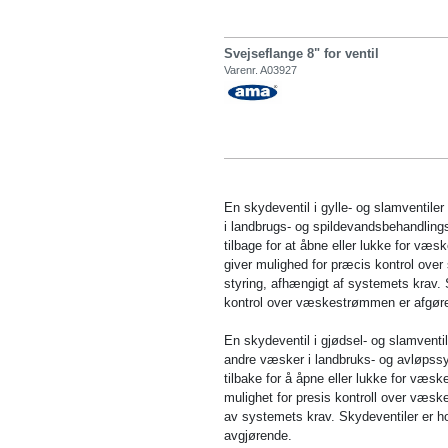
Svejseflange 8" for ventil
Varenr. A03927
En skydeventil i gylle- og slamventile
i landbrugs- og spildevandsbehandling
tilbage for at åbne eller lukke for væsk
giver mulighed for præcis kontrol ove
styring, afhængigt af systemets krav. 
kontrol over væskestrømmen er afgør
En skydeventil i gjødsel- og slamventi
andre væsker i landbruks- og avløpssy
tilbake for å åpne eller lukke for væsk
mulighet for presis kontroll over væs
av systemets krav. Skydeventiler er ho
avgjørende.