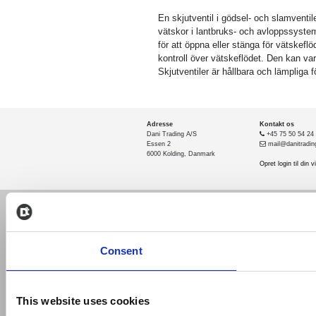
En skjutventil i gödsel- och slamventil
vätskor i lantbruks- och avloppssystem.
för att öppna eller stänga för vätskeflö
kontroll över vätskeflödet. Den kan va
Skjutventiler är hållbara och lämpliga f
Adresse
Kontakt os
Dani Trading A/S
+45 75 50 54 24
Essen 2
mail@danitradin
6000 Kolding, Danmark
Opret login til din
Consent
This website uses cookies