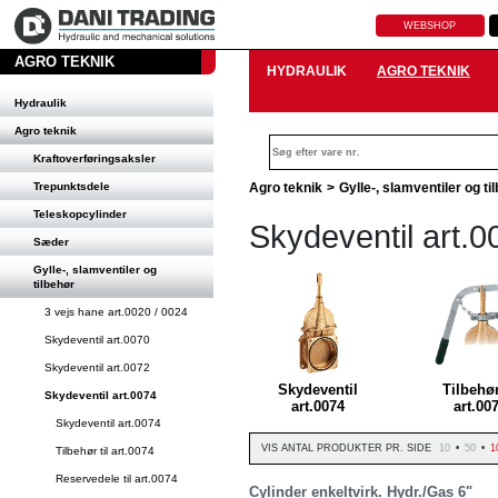
WEBSHOP
AGRO TEKNIK
HYDRAULIK
AGRO TEKNIK
Hydraulik
Agro teknik
Kraftoverføringsaksler
Trepunktsdele
Agro teknik
>
Gylle-, slamventiler og ti
Teleskopcylinder
Skydeventil art.0
Sæder
Gylle-, slamventiler og
tilbehør
3 vejs hane art.0020 / 0024
Skydeventil art.0070
Skydeventil art.0072
Skydeventil
Tilbehør
Skydeventil art.0074
art.0074
art.00
Skydeventil art.0074
VIS ANTAL PRODUKTER PR. SIDE
10
•
50
•
1
Tilbehør til art.0074
Reservedele til art.0074
Cylinder enkeltvirk. Hydr./Gas 6"