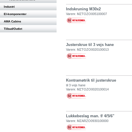
Industri
Indskruning M30x2
Varenr. MZTOZO005100007
El-komponenter
AMA Cabins
Tilbud/Outlet
Justerskrue til 3 vejs hane
Varenr. MZTOZO0020100013
Kontramøtrik til justerskrue
til 3 vejs hane
Varenr. MZTOZO0020100014
Lukkebeslag man. f/ 4/5/6"
Varenr. MZARZO0930100000