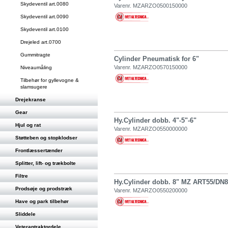
Skydeventil art.0080
Varenr. MZARZO0500150000
Skydeventil art.0090
Skydeventil art.0100
Drejeled art.0700
Gummitragte
Cylinder Pneumatisk for 6"
Varenr. MZARZO0570150000
Niveaumåling
Tilbehør for gyllevogne &
slamsugere
Drejekranse
Gear
Hy.Cylinder dobb. 4"-5"-6"
Hjul og rat
Varenr. MZARZO0550000000
Støtteben og stopklodser
Frontlæssertænder
Splitter, lift- og trækbolte
Filtre
Hy.Cylinder dobb. 8" MZ ART55/DN8
Prodsøje og prodstræk
Varenr. MZARZO0550200000
Have og park tilbehør
Sliddele
Veterantraktordele