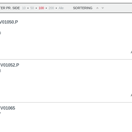
ER PR. SIDE
10
•
50
•
100
•
200
•
Alle
SORTERING
 V01050.P
9
 V01052.P
8
 V01065
7