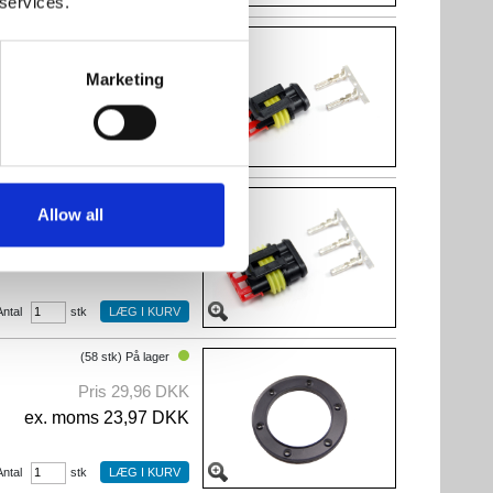
 services.
(31 stk) På lager
Pris 5,24 DKK
Marketing
ex. moms 4,19 DKK
Antal
stk
(28 stk) På lager
Allow all
Pris 16,40 DKK
ex. moms 13,12 DKK
Antal
stk
(58 stk) På lager
Pris 29,96 DKK
ex. moms 23,97 DKK
Antal
stk