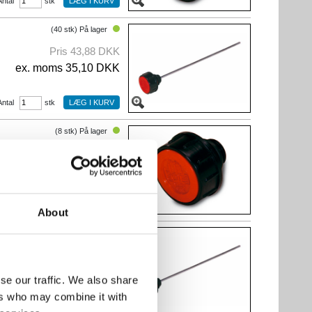
Antal
stk
(40 stk) På lager
Pris 43,88 DKK
ex. moms 35,10 DKK
Antal
stk
(8 stk) På lager
Pris 25,36 DKK
ex. moms 20,29 DKK
Antal
stk
About
(24 stk) På lager
Pris 33,00 DKK
ex. moms 26,40 DKK
se our traffic. We also share
ers who may combine it with
Antal
stk