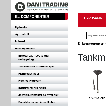
EL-KOMPONENTER
HYDRAULIK
Hydraulik
Agro teknik
Industri
El-komponenter
El-komponenter
Tankmå
Elmotor 230-400V (under
ombygning)
Advarsels- og kontrollamper
Fjernbetjeninger
Horn og lydgivere
Instrumenter og følere
Joystick, kontakter og symboler
Tankmålere
Kabelsko og ledningstilbehør