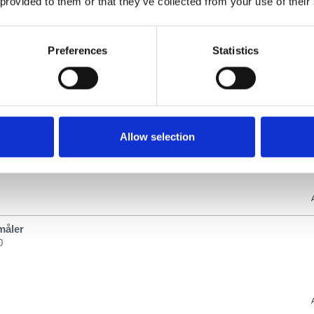
 provided to them or that they’ve collected from your use of their
 for tankmåler
Preferences
Statistics
04
 for tankmåler
Allow selection
05
måler
0