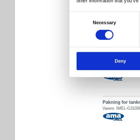
other information that you’ve
Multistik 2 polet
Consent
Super seal
Necessary
Selection
Varenr. IMEL-IME.1
Multistik 3 polet
Deny
Super seal
Varenr. IMEL-IME.1
Pakning for tank
Varenr. IMEL-G3100