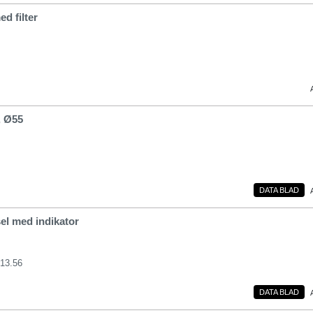
d filter
, Ø55
DATA BLAD
el med indikator
013.56
DATA BLAD