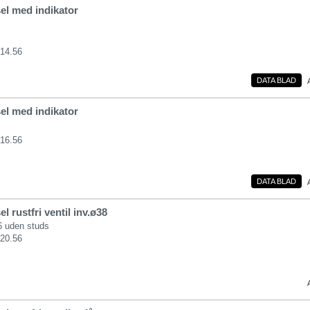
el med indikator
014.56
DATA BLAD
el med indikator
016.56
DATA BLAD
 rustfri ventil inv.ø38
 uden studs
020.56