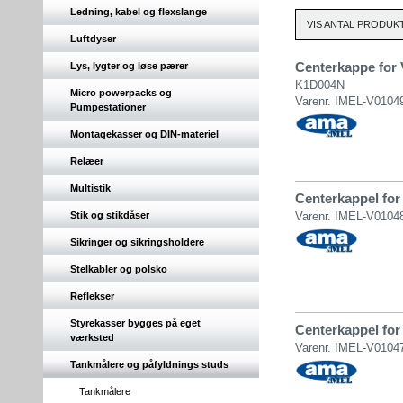
Ledning, kabel og flexslange
VIS ANTAL PRODUKT
Luftdyser
Centerkappe for
Lys, lygter og løse pærer
K1D004N
Micro powerpacks og
Varenr. IMEL-V0104
Pumpestationer
Montagekasser og DIN-materiel
Relæer
Multistik
Centerkappel for
Stik og stikdåser
Varenr. IMEL-V0104
Sikringer og sikringsholdere
Stelkabler og polsko
Reflekser
Styrekasser bygges på eget
Centerkappel for
værksted
Varenr. IMEL-V0104
Tankmålere og påfyldnings studs
Tankmålere