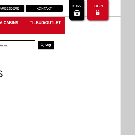
KURV
LOGIN
ARBEJDERE
KONTAKT
A CABINS
TILBUD/OUTLET
Søg
s