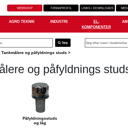
WEBSHOP
FIRMAPROFIL
LINKS / DOWNLOADS
MED
AGRO TEKNIK
INDUSTRI
EL-
AM
KOMPONENTER
Søg
>
Tankmålere og påfyldnings studs
>
lere og påfyldnings stud
Påfyldningsstuds
og låg