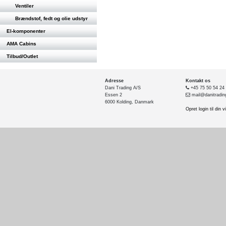
Ventiler
Brændstof, fedt og olie udstyr
El-komponenter
AMA Cabins
Tilbud/Outlet
Adresse
Kontakt os
Dani Trading A/S
+45 75 50 54 24
Essen 2
mail@danitradin
6000 Kolding, Danmark
Opret login til din