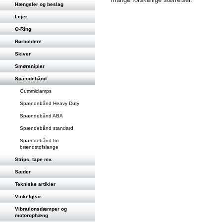
Hængsler og beslag
Lejer
O-Ring
Rørholdere
Skiver
Smørenipler
Spændebånd
Gummiclamps
Spændebånd Heavy Duty
Spændebånd ABA
Spændebånd standard
Spændebånd for
brændstofslange
Strips, tape mv.
Sæder
Tekniske artikler
Vinkelgear
Vibrationsdæmper og
motorophæng