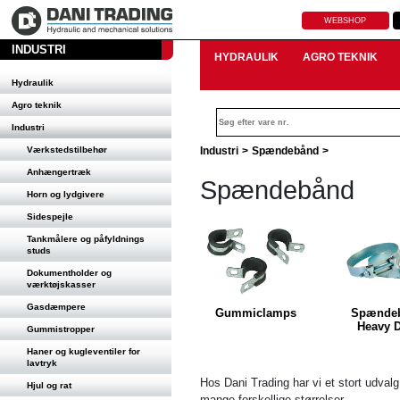
WEBSHOP
INDUSTRI
HYDRAULIK
AGRO TEKNIK
Hydraulik
Agro teknik
Industri
Værkstedstilbehør
Industri
>
Spændebånd
>
Anhængertræk
Spændebånd
Horn og lydgivere
Sidespejle
Tankmålere og påfyldnings
studs
Dokumentholder og
værktøjskasser
Gasdæmpere
Gummiclamps
Spænde
Heavy 
Gummistropper
Haner og kugleventiler for
lavtryk
Hos Dani Trading har vi et stort udva
Hjul og rat
mange forskellige størrelser.