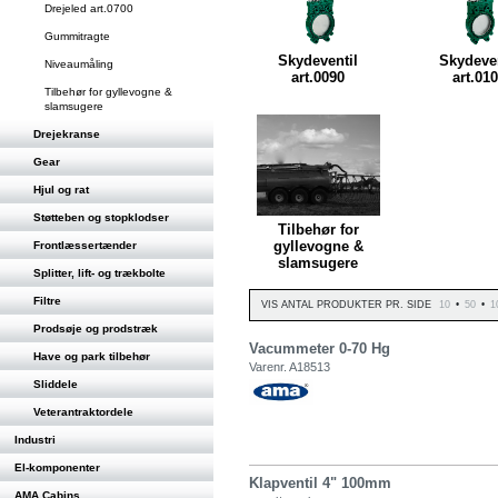
Drejeled art.0700
Gummitragte
Skydeventil
Skydeven
Niveaumåling
art.0090
art.01
Tilbehør for gyllevogne &
slamsugere
Drejekranse
Gear
Hjul og rat
Støtteben og stopklodser
Tilbehør for
gyllevogne &
Frontlæssertænder
slamsugere
Splitter, lift- og trækbolte
Filtre
VIS ANTAL PRODUKTER PR. SIDE
10
•
50
•
1
Prodsøje og prodstræk
Vacummeter 0-70 Hg
Have og park tilbehør
Varenr. A18513
Sliddele
Veterantraktordele
Industri
El-komponenter
Klapventil 4" 100mm
AMA Cabins