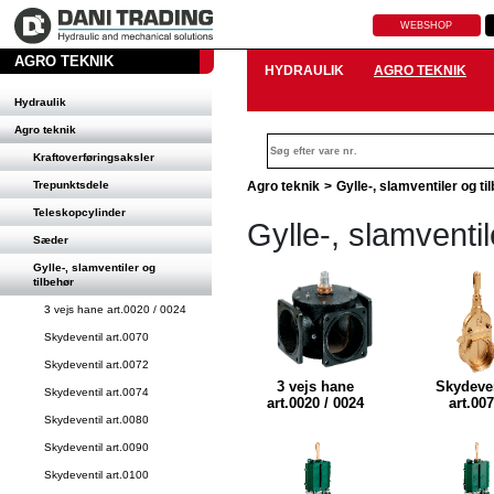
WEBSHOP
AGRO TEKNIK
HYDRAULIK
AGRO TEKNIK
Hydraulik
Agro teknik
Kraftoverføringsaksler
Trepunktsdele
Agro teknik
>
Gylle-, slamventiler og ti
Teleskopcylinder
Gylle-, slamventil
Sæder
Gylle-, slamventiler og
tilbehør
3 vejs hane art.0020 / 0024
Skydeventil art.0070
Skydeventil art.0072
3 vejs hane
Skydeven
Skydeventil art.0074
art.0020 / 0024
art.00
Skydeventil art.0080
Skydeventil art.0090
Skydeventil art.0100