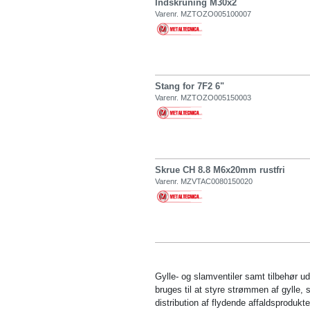
Indskruning M30x2
Varenr. MZTOZO005100007
Stang for 7F2 6"
Varenr. MZTOZO005150003
Skrue CH 8.8 M6x20mm rustfri
Varenr. MZVTAC0080150020
Gylle- og slamventiler samt tilbehør u
bruges til at styre strømmen af gylle, 
distribution af flydende affaldsproduk