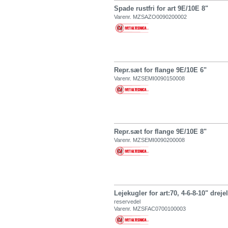
Spade rustfri for art 9E/10E 8"
Varenr. MZSAZO0090200002
Repr.sæt for flange 9E/10E 6"
Varenr. MZSEMI0090150008
Repr.sæt for flange 9E/10E 8"
Varenr. MZSEMI0090200008
Lejekugler for art:70, 4-6-8-10" dreje
reservedel
Varenr. MZSFAC0700100003