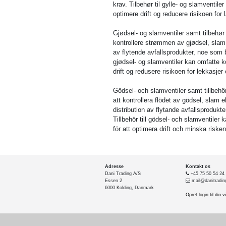
krav. Tilbehør til gylle- og slamventile
optimere drift og reducere risikoen for 
Gjødsel- og slamventiler samt tilbehør
kontrollere strømmen av gjødsel, slam e
av flytende avfallsprodukter, noe som b
gjødsel- og slamventiler kan omfatte ko
drift og redusere risikoen for lekkasjer e
Gödsel- och slamventiler samt tillbehö
att kontrollera flödet av gödsel, slam e
distribution av flytande avfallsprodukt
Tillbehör till gödsel- och slamventiler
för att optimera drift och minska risken
Adresse
Kontakt os
Dani Trading A/S
+45 75 50 54 24
Essen 2
mail@danitradin
6000 Kolding, Danmark
Opret login til din