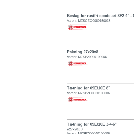
Beslag for rustfri spade art 8F2 4" - 
Varenr. MZSOZO0080150018
Pakning 27x20x8
Varenr. MZSP20005100006
Tætning for 09E/10E 8"
Varenr. MZSPZO0030100006
Tætning for 09E/10E 3-4-6"
ø27x20x 8
Varenr. MZSPZO0040100006