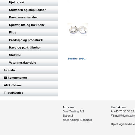
Hjul og rat
Støtteben og stopklodser
Frontlæssertænder
Splitter, lift- og trækbolte
Filtre
Prodsøje og prodstræk
Have og park tilbehør
Sliddele
Veterantraktordele
Industri
El-komponenter
AMA Cabins
Tilbud/Outlet
Adresse
Kontakt os
Dani Trading A/S
+45 75 50 54 24
Essen 2
mail@danitradin
6000 Kolding, Danmark
Opret login til din