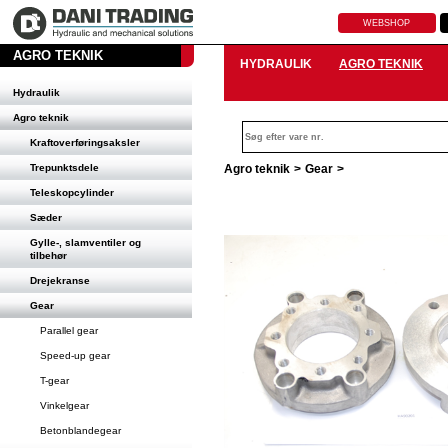
WEBSHOP
AGRO TEKNIK
HYDRAULIK
AGRO TEKNIK
Hydraulik
Agro teknik
Kraftoverføringsaksler
Trepunktsdele
Agro teknik
>
Gear
>
Teleskopcylinder
Sæder
Gylle-, slamventiler og
tilbehør
Drejekranse
Gear
Parallel gear
Speed-up gear
T-gear
Vinkelgear
Betonblandegear