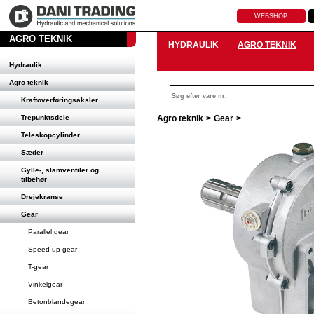
WEBSHOP
AGRO TEKNIK
HYDRAULIK
AGRO TEKNIK
Hydraulik
Agro teknik
Kraftoverføringsaksler
Trepunktsdele
Agro teknik
>
Gear
>
Teleskopcylinder
Sæder
Gylle-, slamventiler og
tilbehør
Drejekranse
Gear
Parallel gear
Speed-up gear
T-gear
Vinkelgear
Betonblandegear