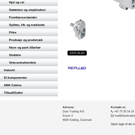
Hjul og rat
Støtteben og stopklodser
Frontlæssertænder
Splitter, lift- og trækbolte
Filtre
Prodsøje og prodstræk
Have og park tilbehør
DATA BLAD
Sliddele
Veterantraktordele
Industri
El-komponenter
AMA Cabins
Tilbud/Outlet
Adresse
Kontakt os
Dani Trading A/S
+45 75 50 54 24
Essen 2
mail@danitradin
6000 Kolding, Danmark
Opret login til din