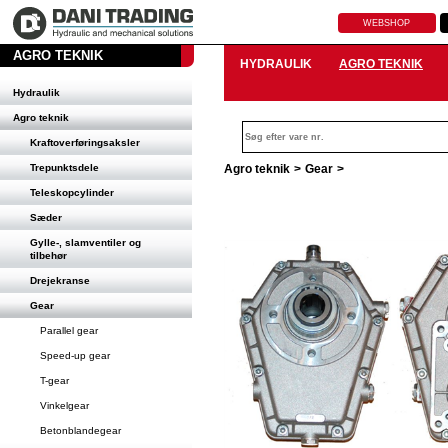
WEBSHOP
AGRO TEKNIK
HYDRAULIK
AGRO TEKNIK
Hydraulik
Agro teknik
Kraftoverføringsaksler
Trepunktsdele
Agro teknik
>
Gear
>
Teleskopcylinder
Sæder
Gylle-, slamventiler og
tilbehør
Drejekranse
Gear
Parallel gear
Speed-up gear
T-gear
Vinkelgear
Betonblandegear