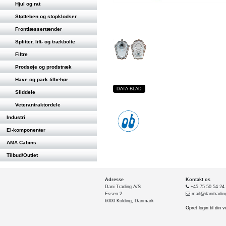
Hjul og rat
Støtteben og stopklodser
Frontlæssertænder
Splitter, lift- og trækbolte
Filtre
Prodsøje og prodstræk
Have og park tilbehør
DATA BLAD
Sliddele
Veterantraktordele
Industri
El-komponenter
AMA Cabins
Tilbud/Outlet
Adresse
Kontakt os
Dani Trading A/S
+45 75 50 54 24
Essen 2
mail@danitradin
6000 Kolding, Danmark
Opret login til din