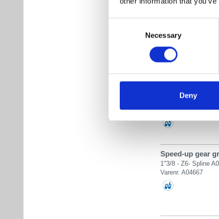
other information that you’ve
Speed-up gear gr.
1"3/8-Z6 - Spline A0
Consent
20Kw
Necessary
Selection
Varenr. A04640
Speed-up gear gr.
1"3/8 -Z6 Spline: A0
Deny
Borelli nr. 70005/4
Varenr. A08025
Speed-up gear gr.
1"3/8 - Z6- Spline A
Varenr. A04667