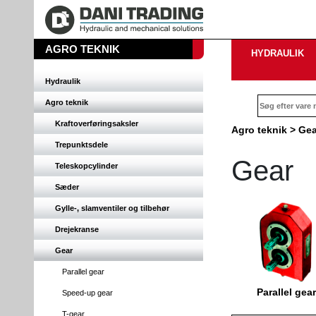
AGRO TEKNIK
HYDRAULIK
Hydraulik
Agro teknik
Kraftoverføringsaksler
Agro teknik
>
Gea
Trepunktsdele
Gear
Teleskopcylinder
Sæder
Gylle-, slamventiler og tilbehør
Drejekranse
Gear
Parallel gear
Parallel gear
Speed-up gear
T-gear