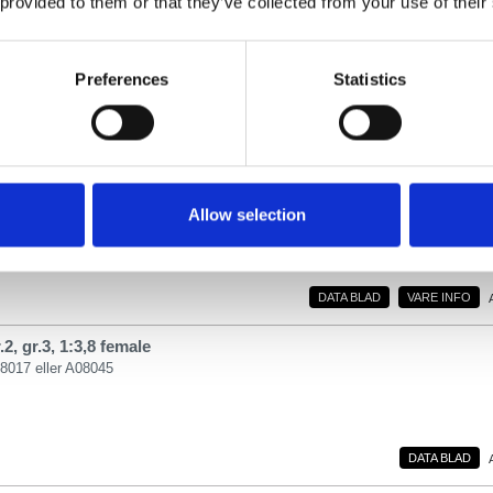
 provided to them or that they’ve collected from your use of their
2, gr.3, 1:3, female
8017 eller A08045
Preferences
Statistics
DATA BLAD
2, gr.3, 1:3, female
8045 eller A08017
Allow selection
DATA BLAD
VARE INFO
2, gr.3, 1:3,8 female
08017 eller A08045
DATA BLAD