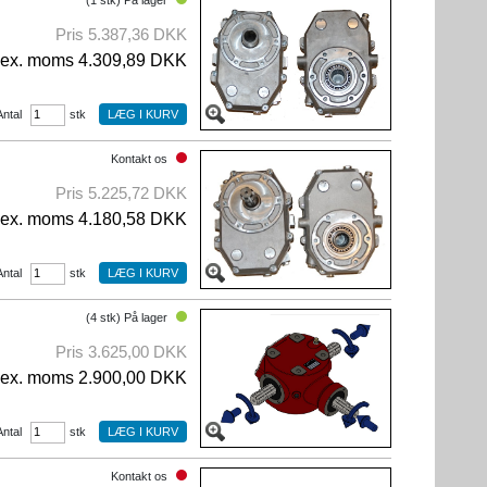
(1 stk) På lager
Pris 5.387,36 DKK
ex. moms 4.309,89 DKK
Antal
stk
Kontakt os
Pris 5.225,72 DKK
ex. moms 4.180,58 DKK
Antal
stk
(4 stk) På lager
Pris 3.625,00 DKK
ex. moms 2.900,00 DKK
Antal
stk
Kontakt os