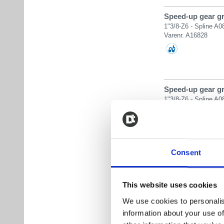
Speed-up gear gr.
1"3/8-Z6 - Spline A0
Varenr. A16828
Speed-up gear gr.
1"3/8-Z6 - Spline A0
Varenr. A04639
Consent
Speed-up gear gr.
1"3/8-Z6 - Spline A0
Varenr. A12477
This website uses cookies
We use cookies to personalis
information about your use of