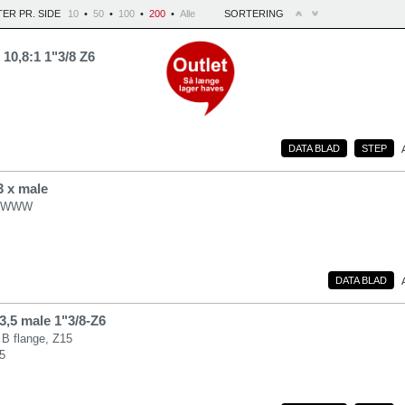
ER PR. SIDE
10
•
50
•
100
•
200
•
Alle
SORTERING
10,8:1 1"3/8 Z6
DATA BLAD
STEP
3 x male
00WWW
DATA BLAD
3,5 male 1"3/8-Z6
B flange, Z15
5