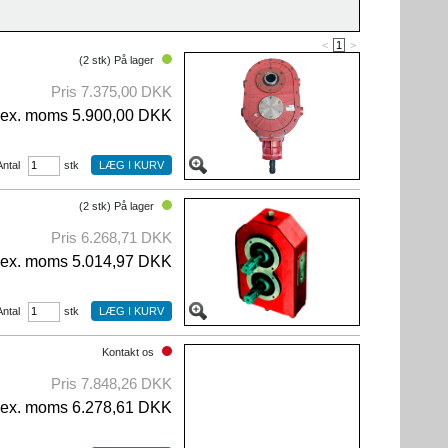
<
1
>
(2 stk) På lager
Pris 7.375,00 DKK
ex. moms 5.900,00 DKK
Antal
stk
(2 stk) På lager
Pris 6.268,71 DKK
ex. moms 5.014,97 DKK
Antal
stk
Kontakt os
Pris 7.848,26 DKK
ex. moms 6.278,61 DKK