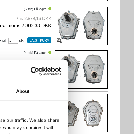
(5 stk) På lager
Pris 2.879,16 DKK
ex. moms 2.303,33 DKK
Antal
stk
(4 stk) På lager
Pris 2.516,72 DKK
ex. moms 2.013,38 DKK
Antal
stk
About
(2 stk) På lager
Pris 2.823,88 DKK
ex. moms 2.259,10 DKK
se our traffic. We also share
ers who may combine it with
Antal
stk