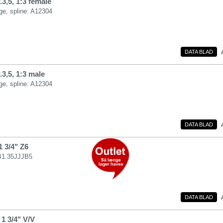
3,5, 1:3 female
nge, spline: A12304
DATA BLAD
3,5, 1:3 male
nge, spline: A12304
DATA BLAD
1 3/4" Z6
B1.35JJJB5
DATA BLAD
 1 3/4" V/V