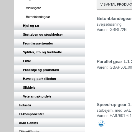
VIS ANTAL PRODUKT
Vinkelgear
Betonblandegear
Betonblandegear 
svejsebøsning
Hjul og rat
Varenr. GBRL72B
Støtteben og stopklodser
Frontlæssertænder
Splitter, lift- og trækbolte
Parallel gear 1:1 
Filtre
Varenr. GBAP501.
Prodsøje og prodstræk
Have og park tilbehør
Sliddele
Veterantraktordele
Speed-up gear 1:
Industri
støbejern, med SAE 
El-komponenter
Varenr. HA97601-6-1
AMA Cabins
Tilbud/Outlet