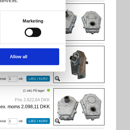
 services.
(4 stk) På lager
Pris 2.516,72 DKK
Marketing
ex. moms 2.013,38 DKK
Antal
stk
Kontakt os
Allow all
Pris 3.836,72 DKK
ex. moms 3.069,38 DKK
Antal
stk
(1 stk) På lager
Pris 2.622,64 DKK
ex. moms 2.098,11 DKK
Antal
stk