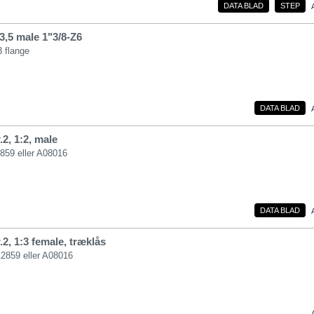
DATA BLAD
STEP
3,5 male 1"3/8-Z6
3 flange
DATA BLAD
2, 1:2, male
859 eller A08016
DATA BLAD
2, 1:3 female, træklås
12859 eller A08016