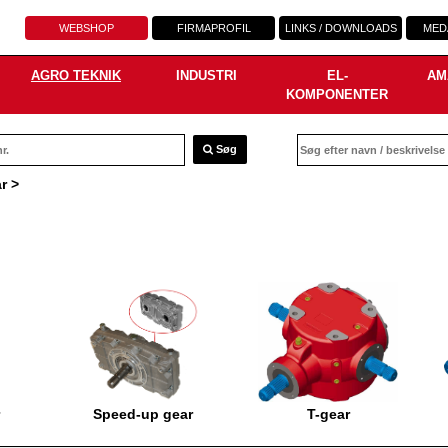
WEBSHOP
FIRMAPROFIL
LINKS / DOWNLOADS
MED
AGRO TEKNIK
INDUSTRI
EL-
AM
KOMPONENTER
Søg
r
>
Speed-up gear
T-gear