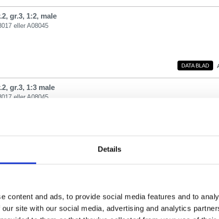
2, gr.3, 1:2, male
8017 eller A08045
DATA BLAD
2, gr.3, 1:3 male
8017 eller A08045
DATA BLAD
Details
2, gr.3, 1:3 female
8017 eller A08045
e content and ads, to provide social media features and to analy
 our site with our social media, advertising and analytics partn
DATA BLAD