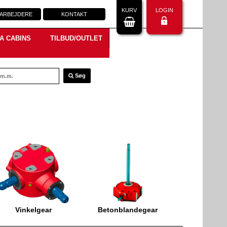
KURV
LOGIN
ARBEJDERE
KONTAKT
A CABINS
TILBUD/OUTLET
Søg
Vinkelgear
Betonblandegear