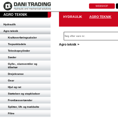
WEBSHOP
AGRO TEKNIK
HYDRAULIK
AGRO TEKNIK
Hydraulik
Agro teknik
Kraftoverføringsaksler
Trepunktsdele
Agro teknik
>
Teleskopcylinder
Sæder
Gylle-, slamventiler og
tilbehør
Drejekranse
Gear
Hjul og rat
Støtteben og stopklodser
Frontlæssertænder
Splitter, lift- og trækbolte
Filtre