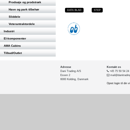
Prodsøje og prodstræk
Have og park tilbehør
DATA BLAD
STEP
Sliddele
Veterantraktordele
Industri
El-komponenter
AMA Cabins
Tilbud/Outlet
Adresse
Kontakt os
Dani Trading A/S
+45 75 50 54 24
Essen 2
mail@danitradin
6000 Kolding, Danmark
Opret login til din